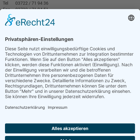
Tel
03722 / 71 94 36
Fax
03722 / 71 94 51
joerg.gaertner@swmb.de
Jetzt online Termin
vereinbaren!
TERMIN VEREINBAREN
MBLO Autozentrum Limbach-
Oberfrohna (CL) GmbH