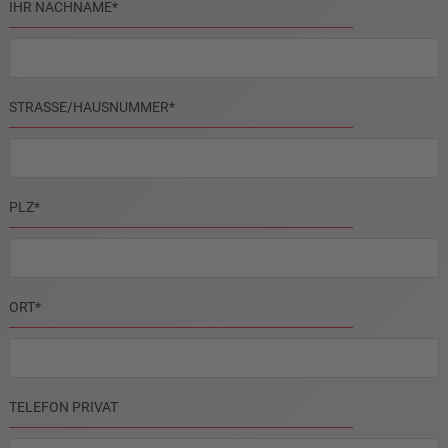
PFLICHTFELD
IHR NACHNAME
*
PFLICHTFELD
STRASSE/HAUSNUMMER
*
PFLICHTFELD
PLZ
*
PFLICHTFELD
ORT
*
TELEFON PRIVAT