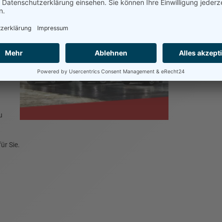
nen
u
ür Sie.