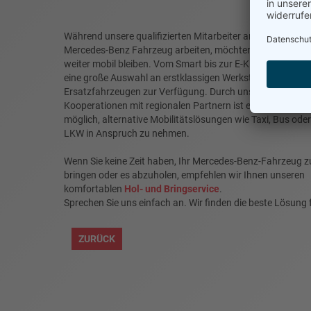
Während unsere qualifizierten Mitarbeiter an Ihrem
Mercedes-Benz Fahrzeug arbeiten, möchten Sie sicherlich
weiter mobil bleiben. Vom Smart bis zur E-Klasse steht Ih
eine große Auswahl an erstklassigen Werkstatt- und
Ersatzfahrzeugen zur Verfügung. Durch unsere
Kooperationen mit regionalen Partnern ist es Ihnen auch
möglich, alternative Mobilitätslösungen wie Taxi, Bus oder
LKW in Anspruch zu nehmen.
Wenn Sie keine Zeit haben, Ihr Mercedes-Benz-Fahrzeug z
bringen oder es abzuholen, empfehlen wir Ihnen unseren
komfortablen
Hol- und Bringservice
.
Sprechen Sie uns einfach an. Wir finden die beste Lösung f
ZURÜCK