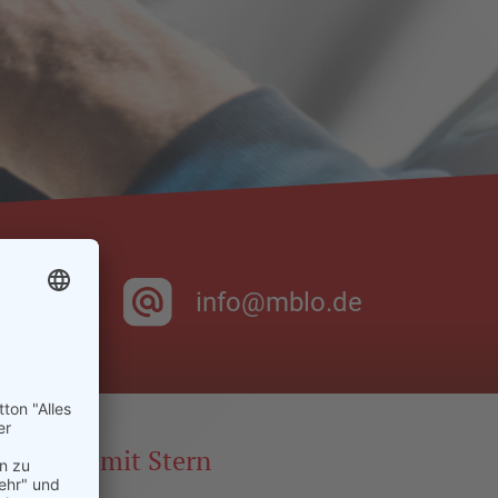
 94 0
info@mblo.de
Service mit Stern